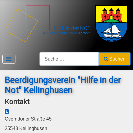
Search
Suchen
Type 2 or more characters for results.
Beerdigungsverein "Hilfe in der
Not" Kellinghusen
Kontakt
Adresse
Overndorfer Straße 45
25548 Kellinghusen